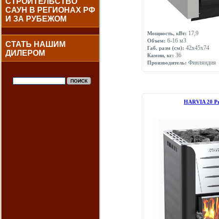
СТРОИТЕЛЬСТВО
САУН В РЕГИОНАХ РФ
И ЗА РУБЕЖОМ
17,9
Мощность, кВт:
6-16 м3
Объем:
СТАТЬ НАШИМ
42х45х74
Габ. разм (см):
ДИЛЕРОМ
36
Камни, кг:
Финляндия
Производитель:
НARVIA 20 P