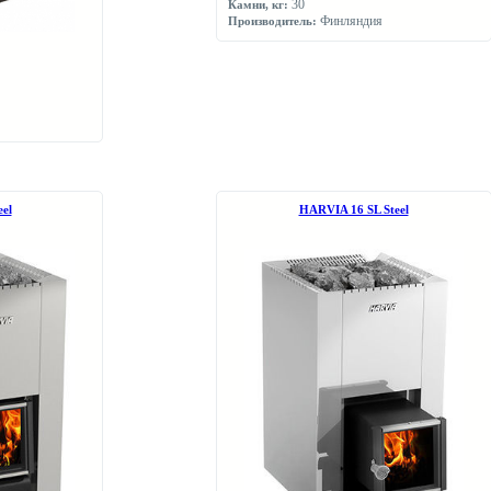
30
Камни, кг:
Финляндия
Производитель:
el
НARVIA 16 SL Steel