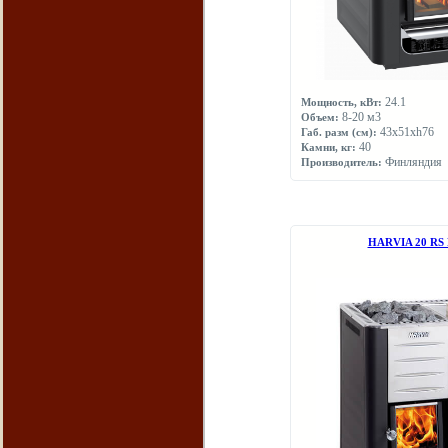
24.1
Мощность, кВт:
8-20 м3
Объем:
43х51хh76
Габ. разм (см):
40
Камни, кг:
Финляндия
Производитель:
НARVIA 20 RS 