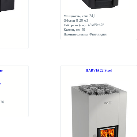
24,1
Мощность, кВт:
8-20 м3
Объем:
43х65хh76
Габ. разм (см):
40
Камни, кг:
Финляндия
Производитель:
uo
НARVIA 22 Steel
h76