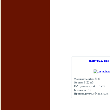
НARVIA 22 Duo S
21,6
Мощность, кВт:
8-22 м3
Объем:
45х51х77
Габ. разм (см):
40
Камни, кг:
Финляндия
Производитель: