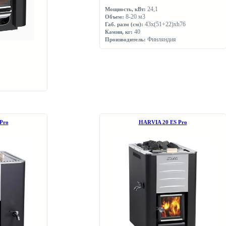
24,1
Мощность, кВт:
8-20 м3
Объем:
43х(51+22)хh76
Габ. разм (см):
40
Камни, кг:
Финляндия
Производитель:
Pro
НARVIA 20 ES Pro