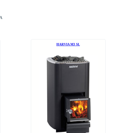
A
НARVIA М3 SL