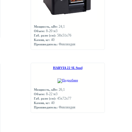
24,1
Мощность, кВт:
8-20 м3
Объем:
58х51х76
Габ. разм (см):
40
Камни, кг:
Финляндия
Производитель:
НARVIA 22 SL Steel
26,1
Мощность, кВт:
8-22 м3
Объем:
45x72x77
Габ. разм (см):
40
Камни, кг:
Финляндия
Производитель: