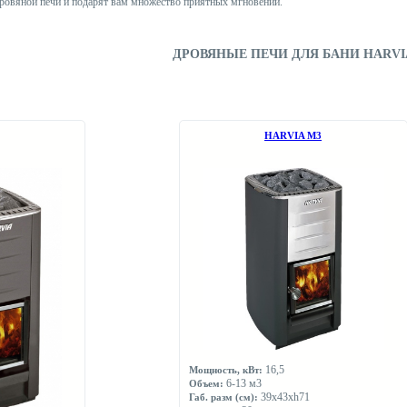
дровяной печи и подарят вам множество приятных мгновений.
ДРОВЯНЫЕ ПЕЧИ ДЛЯ БАНИ HARVI
НARVIA М3
16,5
Мощность, кВт:
6-13 м3
Объем:
39х43хh71
Габ. разм (см):