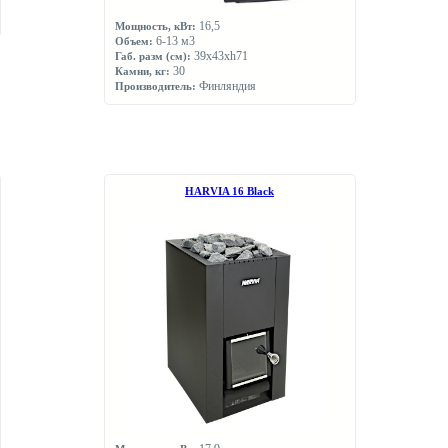
16,5
Мощность, кВт:
6-13 м3
Объем:
39х43хh71
Габ. разм (см):
30
Камни, кг:
Финляндия
Производитель:
HARVIA 16 Black