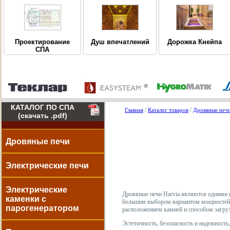
Дорожка Кнейпа
Проектирование
Душ впечатлений
СПА
КАТАЛОГ ПО СПА
/
/
Главная
Каталог товаров
Дровяные печ
(скачать .pdf)
Дровяные печи
Электрические печи
Электрические
Дровяные печи Harvia являются одними 
каменки с
большим выбором вариантом мощностей и
парогенератором
расположением камней и способом загруз
Эстетичность, безопасность и надежность