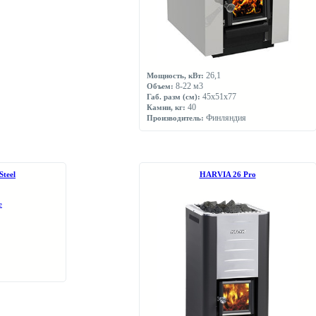
26,1
Мощность, кВт:
8-22 м3
Объем:
45х51х77
Габ. разм (см):
40
Камни, кг:
Финляндия
Производитель:
teel
НARVIA 26 Pro