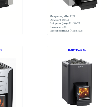
17,9
Мощность, кВт:
6-16 м3
Объем:
42x66x74
Габ. разм (см):
36
Камни, кг:
Финляндия
Производитель:
ro
НARVIA 20 SL