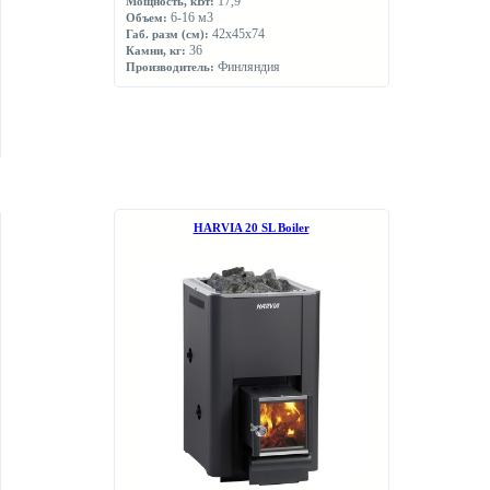
17,9
Мощность, кВт:
6-16 м3
Объем:
42х45х74
Габ. разм (см):
36
Камни, кг:
Финляндия
Производитель:
НARVIA 20 SL Boiler