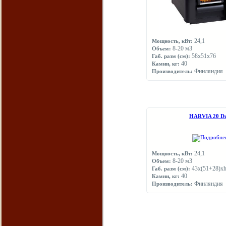
24,1
Мощность, кВт:
8-20 м3
Объем:
58х51х76
Габ. разм (см):
40
Камни, кг:
Финляндия
Производитель:
НARVIA 20 D
24,1
Мощность, кВт:
8-20 м3
Объем:
43х(51+28)х
Габ. разм (см):
40
Камни, кг:
Финляндия
Производитель: