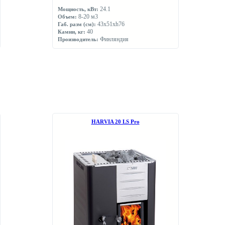
24.1
Мощность, кВт:
8-20 м3
Объем:
43х51хh76
Габ. разм (см):
40
Камни, кг:
Финляндия
Производитель:
НARVIA 20 LS Pro