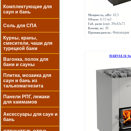
Комплектующие для
саун и бань
16,5
Мощность, кВт:
6-13 м3
Объем:
39х43х71
Габ. разм (см):
Соль для СПА
30
Камни, кг:
Финляндия
Производитель:
Курны, краны,
смесители, чаши для
турецкой бани
НARVIA 16 Ste
Вагонка, полок для
бани и сауны
Плитка, мозаика для
саун и бань из
талькомагнезита
Панели РПГ, лежаки
для хаммамов
Аксессуары для саун и
бань