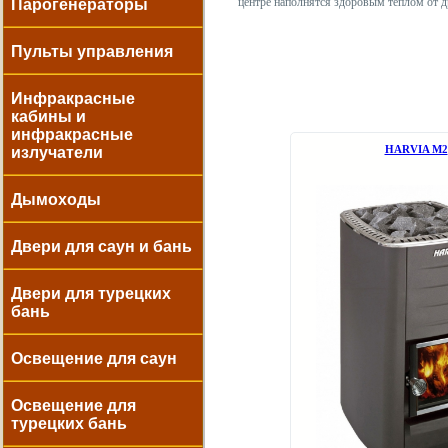
центре наполнятся здоровым теплом от 
Парогенераторы
Пульты управления
Инфракрасные
кабины и
инфракрасные
НARVIA М2
излучатели
Дымоходы
Двери для саун и бань
Двери для турецких
бань
Освещение для саун
Освещение для
турецких бань