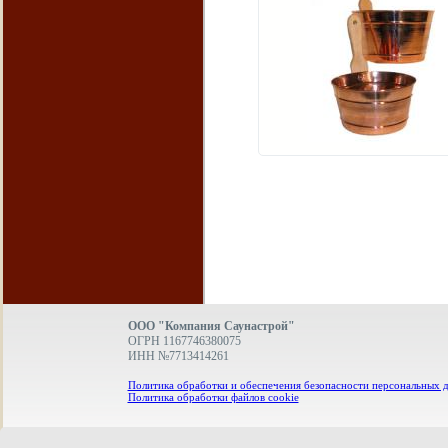
ООО "Компания Саунастрой"
ОГРН 1167746380075
ИНН №7713414261
Политика обработки и обеспечения безопасности персональных 
Политика обработки файлов cookie