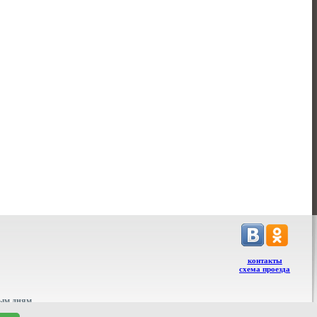
контакты
схема проезда
ым дням