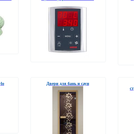
lo
Двери для бань и саун
ст