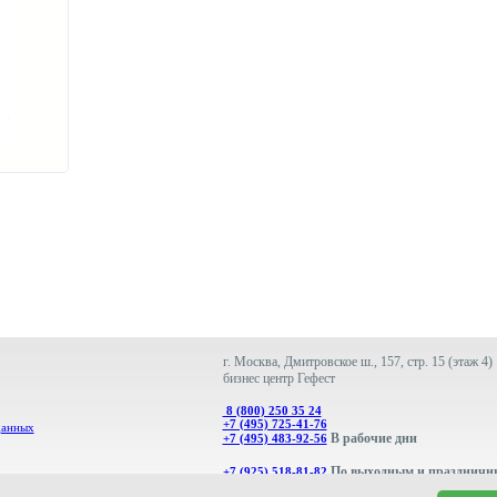
г. Москва, Дмитровское ш., 157, стр. 15 (этаж 4)
бизнес центр Гефест
8 (800) 250 35 24
+7 (495) 725-41-76
данных
В рабочие дни
+7 (495) 483-92-56
По выходным и праздничн
+7 (925) 518-81-82