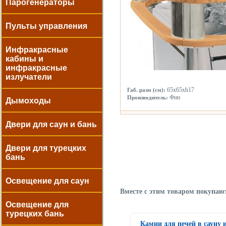
Парогенераторы
Пульты управления
Инфракрасные
кабины и
инфракрасные
излучатели
65х65хh17
Габ. разм (см):
Фин
Производитель:
Дымоходы
Двери для саун и бань
Двери для турецких
бань
Освещение для саун
Вместе с этим товаром покупаю
Освещение для
турецких бань
Камни для печей в сауну 