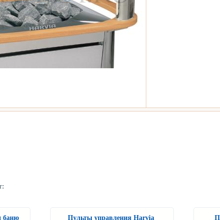
т:
и баню
Пульты управления Harvia
П