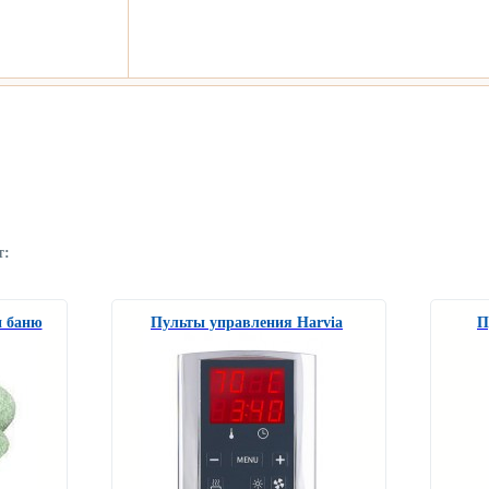
т:
и баню
Пульты управления Harvia
П