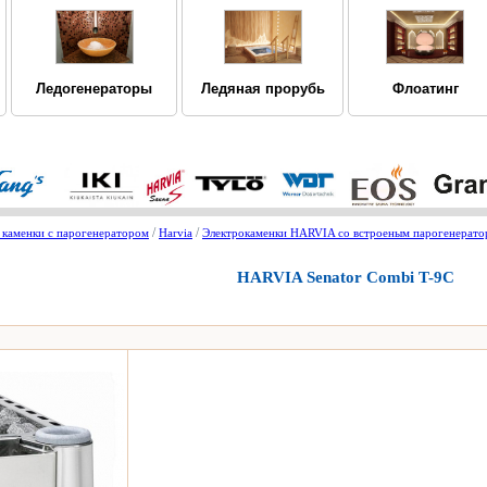
Ледогенераторы
Ледяная прорубь
Флоатинг
/
/
 каменки с парогенератором
Harvia
Электрокаменки НARVIA со встроеным парогенератор
НARVIA Senator Combi T-9C