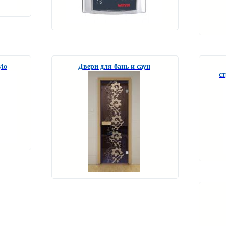
lo
Двери для бань и саун
ст