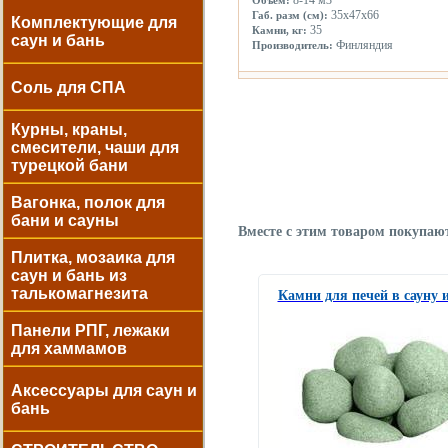
8-14 м3
Объем:
35х47x66
Габ. разм (см):
Комплектующие для
35
Камни, кг:
саун и бань
Финляндия
Производитель:
Соль для СПА
Курны, краны,
смесители, чаши для
турецкой бани
Вагонка, полок для
бани и сауны
Вместе с этим товаром покупаю
Плитка, мозаика для
саун и бань из
талькомагнезита
Камни для печей в сауну 
Панели РПГ, лежаки
для хаммамов
Аксессуары для саун и
бань