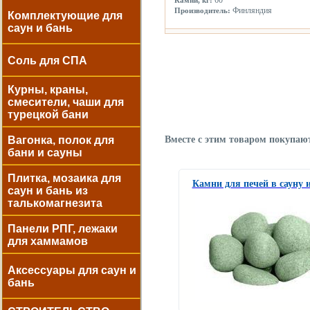
60
Камни, кг:
Финляндия
Производитель:
Комплектующие для
саун и бань
Соль для СПА
Курны, краны,
смесители, чаши для
турецкой бани
Вместе с этим товаром покупаю
Вагонка, полок для
бани и сауны
Плитка, мозаика для
Камни для печей в сауну 
саун и бань из
талькомагнезита
Панели РПГ, лежаки
для хаммамов
Аксессуары для саун и
бань