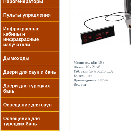
Парогенераторы
Пульты управления
Инфракрасные
кабины и
инфракрасные
излучатели
Дымоходы
10.8
Мощность, кВт:
10 - 21 м³
Объем:
60x15,5x32
Двери для саун и бань
Габ. разм (см):
шт.
Ед. изм.:
Harvia
Производитель:
Вес: 9 кг
Двери для турецких
бань
Освещение для саун
Освещение для
турецких бань