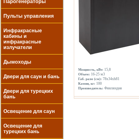
Парогенераторы
Пульты управления
Инфракрасные
кабины и
инфракрасные
излучатели
Дымоходы
15,8
Мощность, кВт:
16-25 м3
Объем:
Двери для саун и бань
78x34xh81
Габ. разм (см):
100
Камни, кг:
Финляндия
Производитель:
Двери для турецких
бань
Освещение для саун
Освещение для
турецких бань