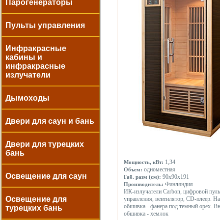
Парогенераторы
Пульты управления
Инфракрасные
кабины и
инфракрасные
излучатели
Дымоходы
Двери для саун и бань
Двери для турецких
бань
1,34
Мощность, кВт:
одноместная
Объем:
Освещение для саун
90x90x191
Габ. разм (см):
Финляндия
Производитель:
ИК-излучатели Carbon, цифровой пуль
Освещение для
управления, вентилятор, CD-плеер. Н
обшивка - фанера под темный орех. В
турецких бань
обшивка - хемлок