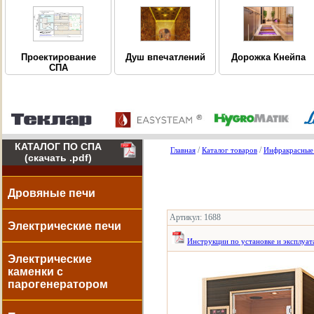
Дорожка Кнейпа
Проектирование
Душ впечатлений
СПА
КАТАЛОГ ПО СПА
/
/
Главная
Каталог товаров
Инфракрасные
(скачать .pdf)
Дровяные печи
Артикул: 1688
Электрические печи
Инструкции по установке и эксплуат
Электрические
каменки с
парогенератором