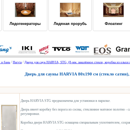
Ледогенераторы
Ледяная прорубь
Флоатинг
/
/
 и бань
Harvia
Двери для саун HARVIA, STG, (8-мм. закалённое стекло, коробка из ольхи 
Дверь для сауны НARVIA 80х190 см (стекло сатин),
Дверь HARVIA STG предназначена для установки в парилке.
Дверь имеет коробку без порога из сосны, стеклянное матовое полотно -
регулировки.
Коробка двери HARVIA STG оснащена специальным уплотнителем, сохран