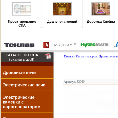
Дорожка Кнейпа
Проектирование
Душ впечатлений
СПА
КАТАЛОГ ПО СПА
/
/
Главная
Каталог товаров
Дровяные печ
(скачать .pdf)
Дровяные печи
Артикул: 32066
Электрические печи
Электрические
каменки с
парогенератором