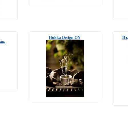
я
Hukka Design OY
Из
ань