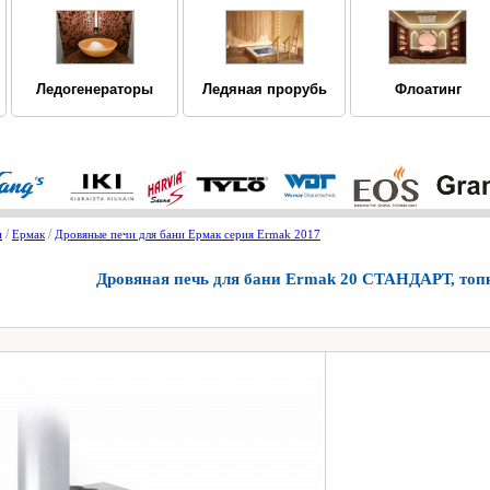
Ледогенераторы
Ледяная прорубь
Флоатинг
/
/
и
Ермак
Дровяные печи для бани Ермак серия Ermak 2017
Дровяная печь для бани Ermak 20 СТАНДАРТ, топк