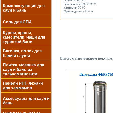
12-22 м3
Объем:
67х47х79
Габ. разм (см):
Комплектующие для
50-60
Камни, кг:
саун и бань
Россия
Производитель:
Соль для СПА
Курны, краны,
смесители, чаши для
турецкой бани
Вагонка, полок для
бани и сауны
Вместе с этим товаром покупаю
Плитка, мозаика для
саун и бань из
талькомагнезита
Дымоходы ФЕРРУ
Панели РПГ, лежаки
для хаммамов
Аксессуары для саун и
бань