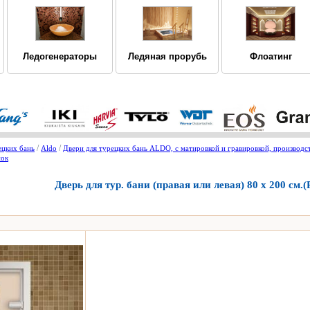
Ледогенераторы
Ледяная прорубь
Флоатинг
/
/
ецких бань
Aldo
Двери для турецких бань ALDO, с матировкой и гравировкой, производств
нок
Дверь для тур. бани (правая или левая) 80 х 200 см.