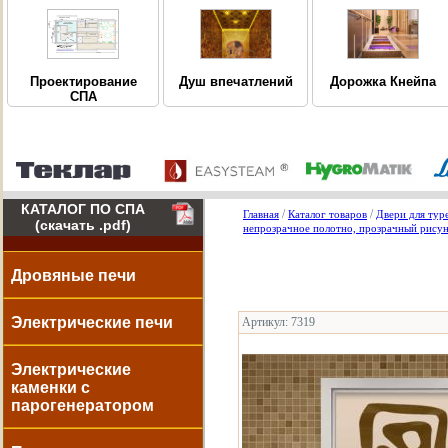
Дорожка Кнейпа
Проектирование
Душ впечатлений
СПА
КАТАЛОГ ПО СПА
/
/
Главная
Каталог товаров
Двери для тур
(скачать .pdf)
непрозрачное полотно, прозрачный рису
Дровяные печи
Электрические печи
Артикул: 7319
Электрические
каменки с
парогенератором